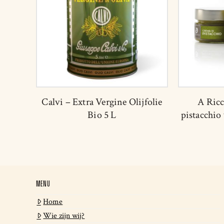
Calvi – Extra Vergine Olijfolie
A Ricc
Bio 5 L
pistacchio
MENU
Home
Wie zijn wij?