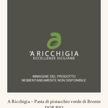
A Ricchigia – Pasta di pistacchio verde di Bronte
DOP BIO