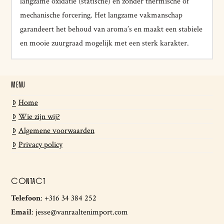
langzame oxidatie (statische) en zonder thermische of
mechanische forcering. Het langzame vakmanschap
garandeert het behoud van aroma’s en maakt een stabiele
en mooie zuurgraad mogelijk met een sterk karakter.
MENU
Home
Wie zijn wij?
Algemene voorwaarden
Privacy policy
CONTACT
Telefoon
:
+316 34 384 252
Email
:
jesse@vanraaltenimport.com