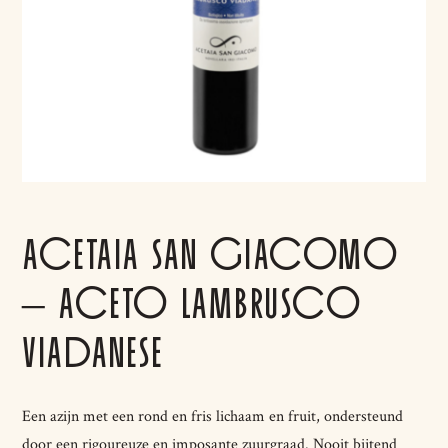
ACETAIA SAN GIACOMO
– ACETO LAMBRUSCO
VIADANESE
Een azijn met een rond en fris lichaam en fruit, ondersteund
door een rigoureuze en imposante zuurgraad. Nooit bijtend