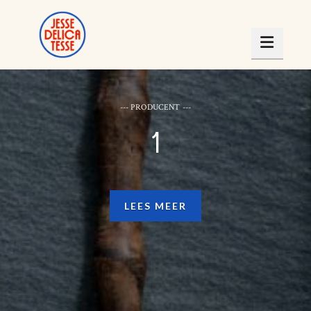
Navig
--- PRODUCENT ---
1
LEES MEER